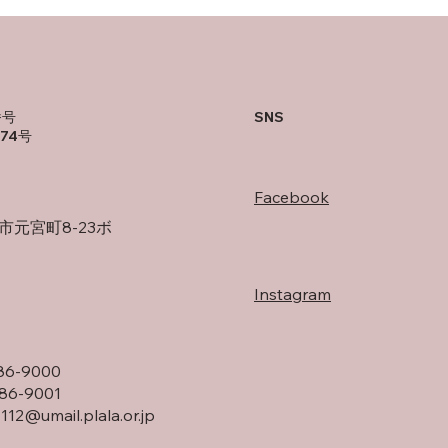
SNS
番号
474号
Facebook
市元宮町8-23ボ
Instagram
86-9000
86-9001
1112@umail.plala.or.jp